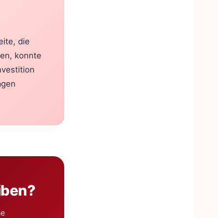
ite, die
ten, konnte
nvestition
agen
iben?
he