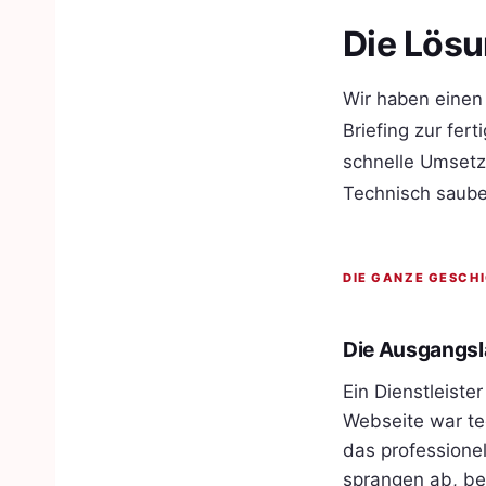
Die Lös
Wir haben einen
Briefing zur fer
schnelle Umsetz
Technisch sauber
DIE GANZE GESCH
Die Ausgangsla
Ein Dienstleist
Webseite war tec
das professione
sprangen ab, be