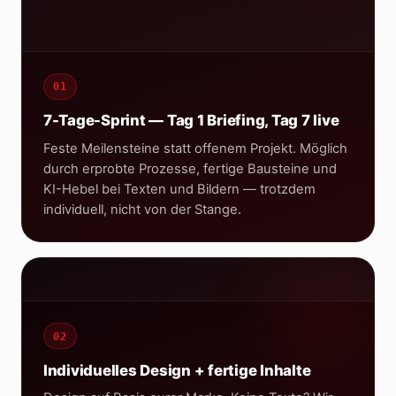
01
100
/100
PageSpeed · mobil optimiert
7-Tage-Sprint — Tag 1 Briefing, Tag 7 live
Feste Meilensteine statt offenem Projekt. Möglich
durch erprobte Prozesse, fertige Bausteine und
KI-Hebel bei Texten und Bildern — trotzdem
individuell, nicht von der Stange.
7 Ta
brandsta-media.de
02
Individuelles Design + fertige Inhalte