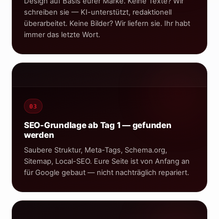
Design auf Basis eurer Marke. Keine Texte? Wir
schreiben sie — KI-unterstützt, redaktionell
überarbeitet. Keine Bilder? Wir liefern sie. Ihr habt
immer das letzte Wort.
Brandsta · Monatsreport
Leads
CPL
Reach
147
€42
48k
03
↑ +34%
↓ -18%
↑ +12%
SEO-Grundlage ab Tag 1 — gefunden
↑ t
50
werden
0
Saubere Struktur, Meta-Tags, Schema.org,
Wk1
Wk4
Wk8
Sitemap, Local-SEO. Eure Seite ist von Anfang an
für Google gebaut — nicht nachträglich repariert.