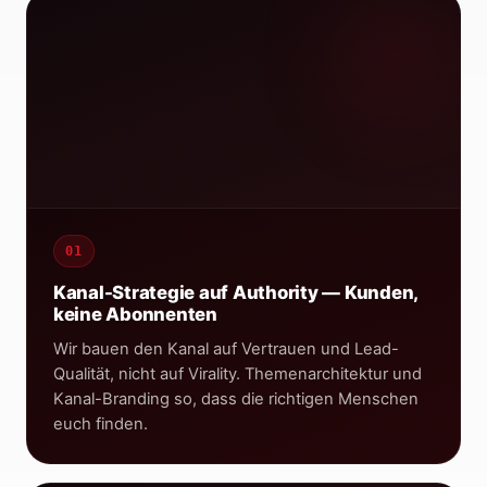
↑ Auth
12:
01
Brandsta Media · 8.2k Aufrufe · Experten-Talk
Kanal-Strategie auf Authority — Kunden,
keine Abonnenten
Wir bauen den Kanal auf Vertrauen und Lead-
Qualität, nicht auf Virality. Themenarchitektur und
Kanal-Branding so, dass die richtigen Menschen
euch finden.