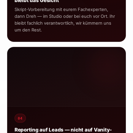
bleibt das Gesicht
Skript-Vorbereitung mit eurem Fachexperten,
dann Dreh — im Studio oder bei euch vor Ort. Ihr
bleibt fachlich verantwortlich, wir kümmern uns
um den Rest.
Brandsta · Monatsreport
Leads
CPL
Reach
147
€42
48k
↑ +34%
↓ -18%
↑ +12%
↑ t
50
04
0
Wk1
Wk4
Wk8
Reporting auf Leads — nicht auf Vanity-