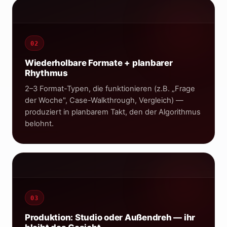
Content-Plan
02
Wiederholbare Formate + planbarer
Rhythmus
4–8 Videos pro Monat · planbar
2–3 Format-Typen, die funktionieren (z.B. „Frage
der Woche", Case-Walkthrough, Vergleich) —
produziert in planbarem Takt, den der Algorithmus
belohnt.
Vor Ort · Westerwald
03
REC
Produktion: Studio oder Außendreh — ihr