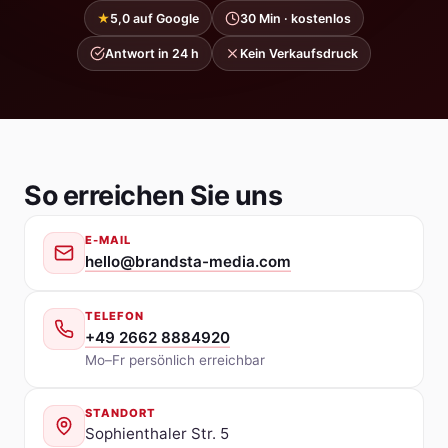
★
5,0 auf Google
30 Min · kostenlos
Antwort in 24 h
Kein Verkaufsdruck
So erreichen Sie uns
E-MAIL
hello@brandsta-media.com
TELEFON
+49 2662 8884920
Mo–Fr persönlich erreichbar
STANDORT
Sophienthaler Str. 5